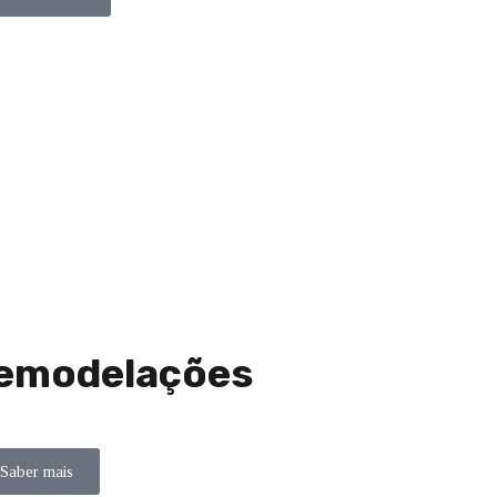
emodelações
Saber mais