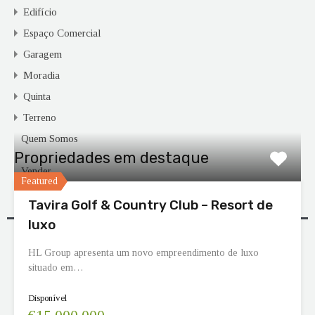
Edifício
Espaço Comercial
Garagem
Moradia
Quinta
Terreno
Quem Somos
Propriedades em destaque
Vender
Featured
Tavira Golf & Country Club – Resort de
Imóveis
luxo
Serviços
HL Group apresenta um novo empreendimento de luxo
Contactos
situado em…
Disponível
Aconselhamento Bancário e Jurídico